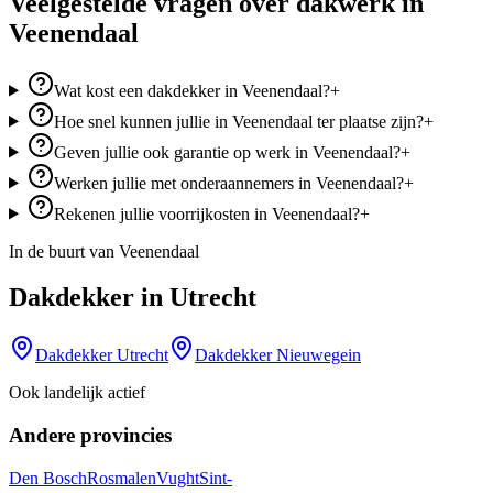
Veelgestelde vragen over dakwerk in
Veenendaal
Wat kost een dakdekker in Veenendaal?
+
Hoe snel kunnen jullie in Veenendaal ter plaatse zijn?
+
Geven jullie ook garantie op werk in Veenendaal?
+
Werken jullie met onderaannemers in Veenendaal?
+
Rekenen jullie voorrijkosten in Veenendaal?
+
In de buurt van
Veenendaal
Dakdekker in
Utrecht
Dakdekker
Utrecht
Dakdekker
Nieuwegein
Ook landelijk actief
Andere provincies
Den Bosch
Rosmalen
Vught
Sint-