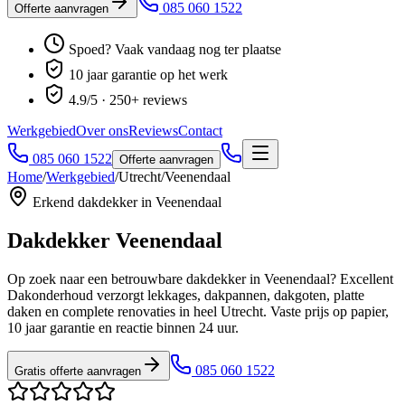
085 060 1522
Offerte aanvragen
Spoed? Vaak vandaag nog ter plaatse
10 jaar garantie op het werk
4.9/5 · 250+ reviews
Werkgebied
Over ons
Reviews
Contact
085 060 1522
Offerte aanvragen
Home
/
Werkgebied
/
Utrecht
/
Veenendaal
Erkend dakdekker in
Veenendaal
Dakdekker
Veenendaal
Op zoek naar een betrouwbare dakdekker in
Veenendaal
? Excellent
Dakonderhoud verzorgt lekkages, dakpannen, dakgoten, platte
daken en complete renovaties
in heel Utrecht
. Vaste prijs op papier,
10 jaar garantie en reactie binnen 24 uur.
085 060 1522
Gratis offerte aanvragen