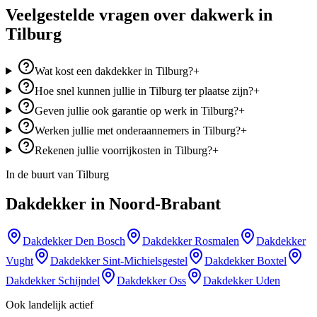
Veelgestelde vragen over dakwerk in
Tilburg
Wat kost een dakdekker in Tilburg?
+
Hoe snel kunnen jullie in Tilburg ter plaatse zijn?
+
Geven jullie ook garantie op werk in Tilburg?
+
Werken jullie met onderaannemers in Tilburg?
+
Rekenen jullie voorrijkosten in Tilburg?
+
In de buurt van
Tilburg
Dakdekker in
Noord-Brabant
Dakdekker
Den Bosch
Dakdekker
Rosmalen
Dakdekker
Vught
Dakdekker
Sint-Michielsgestel
Dakdekker
Boxtel
Dakdekker
Schijndel
Dakdekker
Oss
Dakdekker
Uden
Ook landelijk actief