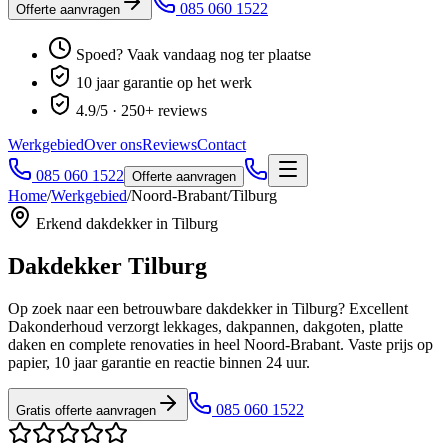
085 060 1522
Offerte aanvragen
Spoed? Vaak vandaag nog ter plaatse
10 jaar garantie op het werk
4.9/5 · 250+ reviews
Werkgebied
Over ons
Reviews
Contact
085 060 1522
Offerte aanvragen
Home
/
Werkgebied
/
Noord-Brabant
/
Tilburg
Erkend dakdekker in
Tilburg
Dakdekker
Tilburg
Op zoek naar een betrouwbare dakdekker in
Tilburg
? Excellent
Dakonderhoud verzorgt lekkages, dakpannen, dakgoten, platte
daken en complete renovaties
in heel Noord-Brabant
. Vaste prijs op
papier, 10 jaar garantie en reactie binnen 24 uur.
085 060 1522
Gratis offerte aanvragen