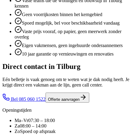
Vaste teams die de woningen en bouwstijl in Tilburg
kennen
Geen voorrijkosten binnen het kerngebied
Spoed mogelijk, bel voor beschikbaarheid vandaag
Vaste prijs vooraf, op papier, geen meerwerk zonder
overleg
Eigen vakmensen, geen ingehuurde onderaannemers
10 jaar garantie op vernieuwingen en renovaties
Direct contact in
Tilburg
Eén belletje is vaak genoeg om te weten wat je dak nodig heeft. Je
krijgt direct een vakman aan de lijn, geen call center.
Bel
085 060 1522
Offerte aanvragen
Openingstijden
Ma–Vr
07:30 – 18:00
Za
08:00 – 14:00
Zo
Spoed op afspraak