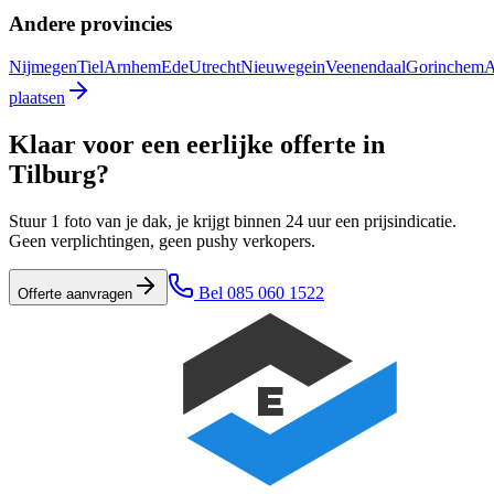
Andere provincies
Nijmegen
Tiel
Arnhem
Ede
Utrecht
Nieuwegein
Veenendaal
Gorinchem
A
plaatsen
Klaar voor een eerlijke offerte in
Tilburg
?
Stuur 1 foto van je dak, je krijgt binnen 24 uur een prijsindicatie.
Geen verplichtingen, geen pushy verkopers.
Bel
085 060 1522
Offerte aanvragen